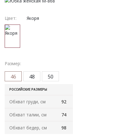
Женская одежда
Халаты
Цвет:
Якоря
Домашняя одежда
Женские спортивные костюмы
Жакеты женские
Размер:
46
48
50
Комплекты женские повседневные
РОССИЙСКИЕ РАЗМЕРЫ
Куртка женская на молнии
Обхват груди, см
92
Рекомендуем
Обхват талии, см
74
Футболки и блузки
Обхват бедер, см
98