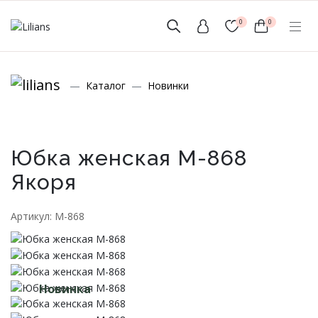
0
0
(мобильный)
Каталог
Новинки
+7 (999) 156-56-43
www.lilians-kazan@mail.ru
Юбка женская М-868
Якоря
Новинки
Артикул: М-868
Мужской Ассортимент
Детcкий трикотаж
Новинка