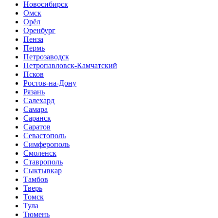
Новосибирск
Омск
Орёл
Оренбург
Пенза
Пермь
Петрозаводск
Петропавловск-Камчатский
Псков
Ростов-на-Дону
Рязань
Салехард
Самара
Саранск
Саратов
Севастополь
Симферополь
Смоленск
Ставрополь
Сыктывкар
Тамбов
Тверь
Томск
Тула
Тюмень