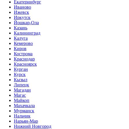
Екатеринбург
Иваново
Ижевск
Иркутск
Йошкар-Ола
Казань
Калининград
Калуга
Кемерово
Киров
Кострома
Краснодар
Красноярск
Курган
Курск
Кызыл
Липецк
Магадан
Магас
Майкоп
Махачкала
Мурманск
Нальчик
Нарьян-Мар
Нижний Новгород