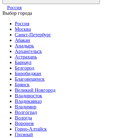
Россия
Выбор города
Россия
Москва
Санкт-Петербург
Абакан
Анадырь
Архангельск
Астрахань
Барнаул
Белгород
Биробиджан
Благовещенск
Брянск
Великий Новгород
Владивосток
Владикавказ
Владимир
Волгоград
Вологда
Воронеж
Горно-Алтайск
Грозный