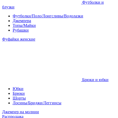
Футболки и
блузки
Футболки/Поло/Лонгсливы/Водолазки
Джемпера
Топы/Майки
Рубашки
Фуфайки женские
Брюки и юбки
Юбки
Брюки
Шорты
Лосины/Бриджи/Леггинсы
Джемпер на молнии
Распродажа