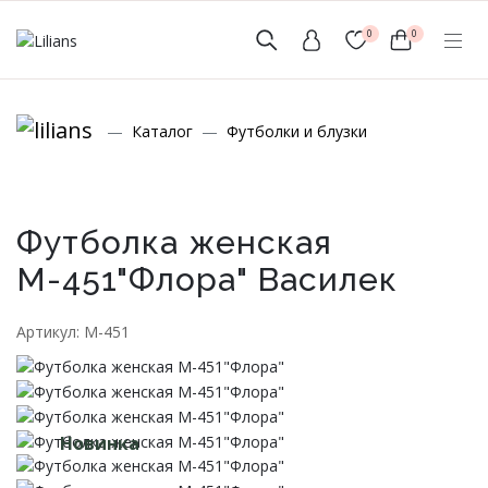
0
0
(мобильный)
Каталог
Футболки и блузки
+7 (999) 156-56-43
www.lilians-kazan@mail.ru
Футболка женская
М-451"Флора" Василек
Новинки
Артикул: М-451
Мужской Ассортимент
Детcкий трикотаж
Новинка