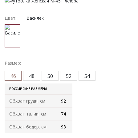
Женская одежда
Халаты
Цвет:
Василек
Домашняя одежда
Женские спортивные костюмы
Жакеты женские
Размер:
46
48
50
52
54
Комплекты женские повседневные
РОССИЙСКИЕ РАЗМЕРЫ
Куртка женская на молнии
Обхват груди, см
92
Рекомендуем
Обхват талии, см
74
Футболки и блузки
Обхват бедер, см
98